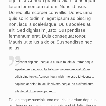
eget nisl. Aenean gravida vitae, consequat
lorem fermentum rutrum. Nunc id risus.
Donec ullamcorper convallis. Donec urna
quis sollicitudin mi eget ipsum adipiscing
non, iaculis scelerisque. Duis sodales at,
elit. Sed dignissim justo. Suspendisse
fermentum erat. Duis consequat tortor.
Mauris ut tellus a dolor. Suspendisse nec
tellus.
Praesent dapibus, neque id cursus faucibus, tortor neque
egestas augue, eu vulputate magna eros eu erat. Vitae
adipiscing turpis. Aenean ligula nibh, molestie id viverra a,
dapibus at dolor. In iaculis viverra neque, ac eleifend ante
lobortis id. In viverra ipsum …
Pellentesque suscipit urna mauris, interdum dapibus
ac, rhoncus purus, dictum a, euismod id, felis. Fusce