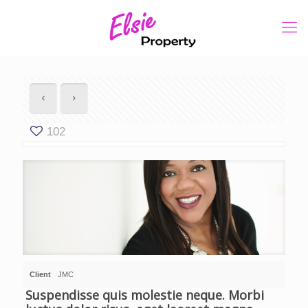
102
Client
JMC
Suspendisse quis molestie neque. Morbi