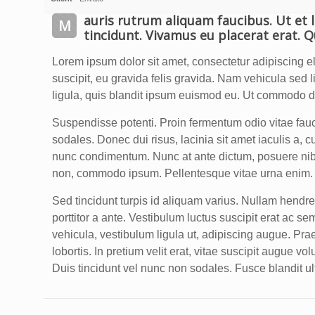
auris rutrum aliquam faucibus. Ut et l
M
tincidunt. Vivamus eu placerat erat. 
Lorem ipsum dolor sit amet, consectetur adipiscing 
suscipit, eu gravida felis gravida. Nam vehicula sed 
ligula, quis blandit ipsum euismod eu. Ut commodo digni
Suspendisse potenti. Proin fermentum odio vitae fauc
sodales. Donec dui risus, lacinia sit amet iaculis a, 
nunc condimentum. Nunc at ante dictum, posuere nibh a
non, commodo ipsum. Pellentesque vitae urna enim.
Sed tincidunt turpis id aliquam varius. Nullam hendrer
porttitor a ante. Vestibulum luctus suscipit erat ac 
vehicula, vestibulum ligula ut, adipiscing augue. Pra
lobortis. In pretium velit erat, vitae suscipit augue vo
Duis tincidunt vel nunc non sodales. Fusce blandit u