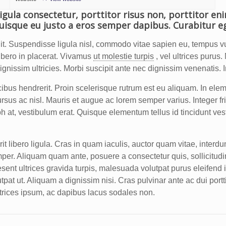
igula consectetur, porttitor risus non, porttitor eni
Quisque eu justo a eros semper dapibus. Curabitur e
elit. Suspendisse ligula nisl, commodo vitae sapien eu, tempus 
libero in placerat. Vivamus
ut molestie turpis
, vel ultrices purus.
ssim ultricies. Morbi suscipit ante nec dignissim venenatis. In tr
ibus hendrerit. Proin scelerisque rutrum est eu aliquam. In el
cursus ac nisl. Mauris et augue ac lorem semper varius. Integer fr
t, vestibulum erat. Quisque elementum tellus id tincidunt vestib
it libero ligula. Cras in quam iaculis, auctor quam vitae, interd
semper. Aliquam quam ante, posuere a consectetur quis, sollicitu
esent ultrices gravida turpis, malesuada volutpat purus eleifend
lutpat ut. Aliquam a dignissim nisi. Cras pulvinar ante ac dui port
ltrices ipsum, ac dapibus lacus sodales non.