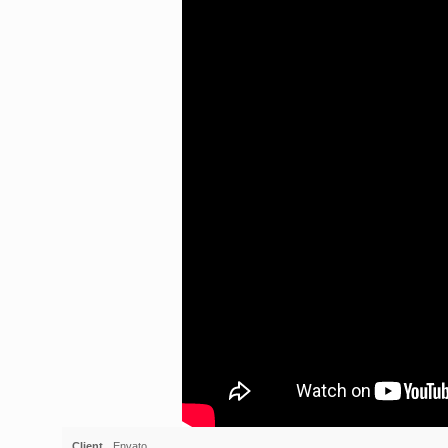
Client
Envato