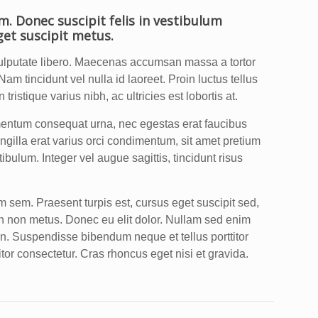
m. Donec suscipit felis in vestibulum
get suscipit metus.
vulputate libero. Maecenas accumsan massa a tortor
 Nam tincidunt vel nulla id laoreet. Proin luctus tellus
istique varius nibh, ac ultricies est lobortis at.
ementum consequat urna, nec egestas erat faucibus
ingilla erat varius orci condimentum, sit amet pretium
ulum. Integer vel augue sagittis, tincidunt risus
um sem. Praesent turpis est, cursus eget suscipit sed,
din non metus. Donec eu elit dolor. Nullam sed enim
 in. Suspendisse bibendum neque et tellus porttitor
titor consectetur. Cras rhoncus eget nisi et gravida.