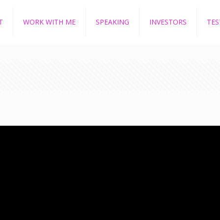
T
WORK WITH ME
SPEAKING
INVESTORS
TES