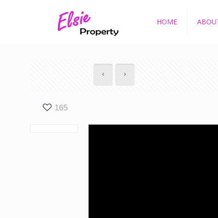
HOME
ABOU
165